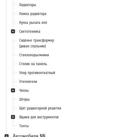
Радиаторы
Рамка радиатора
Ручка рычага кпп
Светотехника
Сиденье трансформер
(диван спальник)
Стеклоподъёмники
Столик на панель
Упор противооткатный
Утеплители
Чехлы
Шторы
Щит радиаторной решетки
Ящики для инструментов
Тенты
Автомобили NN