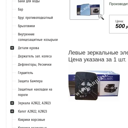
Баки для воды
Производи
Бар
Брус противоподкатный
Цена:
500
Брызговики
р
Внутренние
солнцезащитные козырьки
Детали кузова
Левые зеркальные эл
Держатель зап. колеса
Цена указана за 1 шт.
Дефлекторы, Реснички
Глушитель
Защита бампера
Защитные накладки на
пороги
Зеркала А21R22, А21R23
Капот А21R22, А21R23
Коврики ворсовые
Коврики резиновые