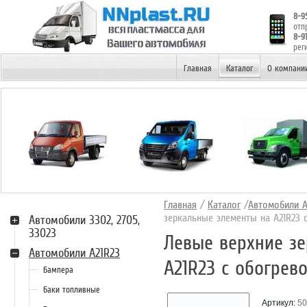
8-9
отп
8-9
рег
НИЖНИЙ НОВГОРОД
Главная
Каталог
О компани
Главная
/
Каталог
/
Автомобили А
зеркальные элементы на А21R23 
Автомобили 3302, 2705,
33023
Левые верхние з
Автомобили А21R23
А21R23 с обогрев
Бампера
Баки топливные
Артикул:
50