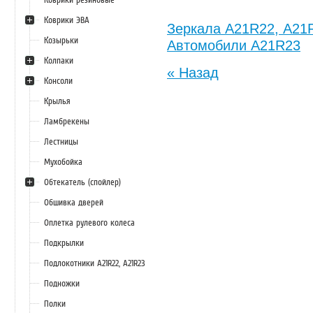
Коврики ЭВА
Зеркала А21R22, А21
Козырьки
Автомобили А21R23
Колпаки
« Назад
Консоли
Крылья
Ламбрекены
Лестницы
Мухобойка
Обтекатель (спойлер)
Обшивка дверей
Оплетка рулевого колеса
Подкрылки
Подлокотники А21R22, А21R23
Подножки
Полки