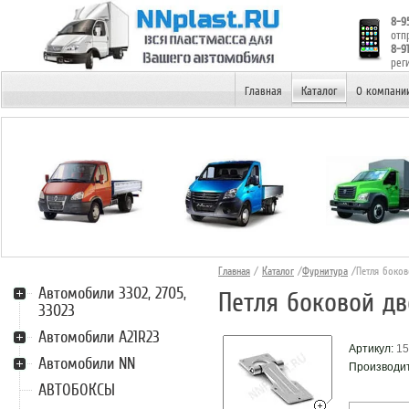
8-9
отп
8-9
рег
НИЖНИЙ НОВГОРОД
Главная
Каталог
О компани
Главная
/
Каталог
/
Фурнитура
/Петля боков
Автомобили 3302, 2705,
Петля боковой дв
33023
Автомобили А21R23
Артикул:
15
Автомобили NN
Производи
АВТОБОКСЫ