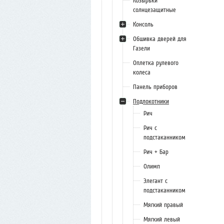
Козырьки
солнцезащитные
Консоль
Обшивка дверей для
Газели
Оплетка рулевого
колеса
Панель приборов
Подлокотники
Рич
Рич с
подстаканником
Рич + Бар
Олимп
Элегант с
подстаканником
Мягкий правый
Мягкий левый