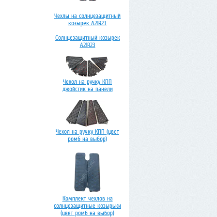
Чехлы на солнцезащитный
козырек А21R23
Солнцезащитный козырек
А21R23
Чехол на ручку КПП
джойстик на панели
Чехол на ручку КПП (цвет
ромб на выбор)
Комплект чехлов на
солнцезащитные козырьки
(цвет ромб на выбор)