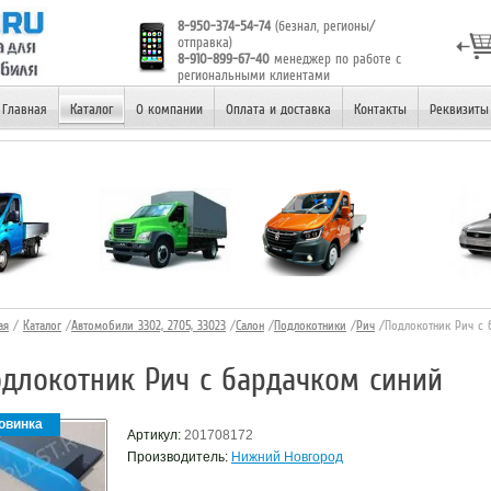
8-950-374-54-74
(безнал, регионы/
отправка)
8-910-899-67-40
менеджер по работе с
региональными клиентами
Главная
Каталог
О компании
Оплата и доставка
Контакты
Реквизиты
ая
/
Каталог
/
Автомобили 3302, 2705, 33023
/
Салон
/
Подлокотники
/
Рич
/Подлокотник Рич с 
й
длокотник Рич с бардачком синий
овинка
Артикул:
201708172
Производитель:
Нижний Новгород