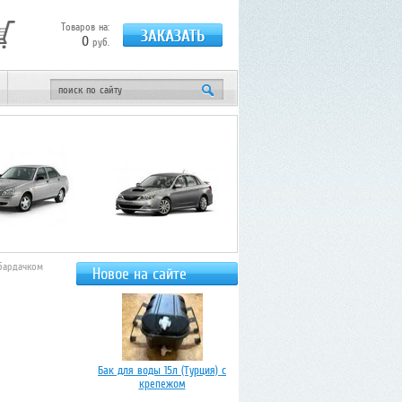
Товаров на:
0
руб.
бардачком
Новое на сайте
Бак для воды 15л (Турция) с
крепежом